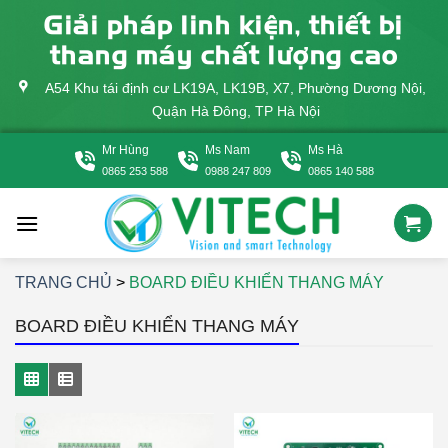
Skip
Giải pháp linh kiện, thiết bị
to
thang máy chất lượng cao
content
A54 Khu tái định cư LK19A, LK19B, X7, Phường Dương Nội,
Quận Hà Đông, TP Hà Nội
Mr Hùng
Ms Nam
Ms Hà
0865 253 588
0988 247 809
0865 140 588
TRANG CHỦ
>
BOARD ĐIỀU KHIỂN THANG MÁY
BOARD ĐIỀU KHIỂN THANG MÁY