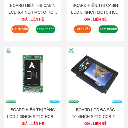
BOARD HIỂN THỊ CABIN
BOARD HIỂN THỊ CABIN
LCD 6.4INCH MCTC-HCB-
LCD 6.4INCH MCTC-HCB-
U671
V1
GIÁ : LIÊN HỆ
GIÁ : LIÊN HỆ
Gọi tư vấn
Xem nhanh
Gọi tư vấn
Xem nhanh
BOARD HIỂN THỊ TẦNG
BOARD LCD ĐA SẮC
LCD 4.3INCH SFTC-HCB-L-
10.4INCH SFTC-CCB-T7-
BO
TPJ-YY’
GIÁ : LIÊN HỆ
GIÁ : LIÊN HỆ