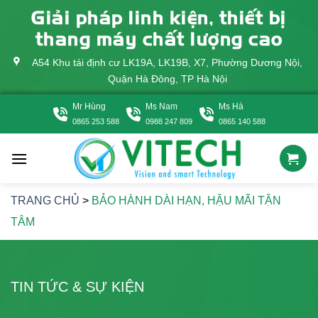
Skip
Giải pháp linh kiện, thiết bị
to
thang máy chất lượng cao
content
A54 Khu tái định cư LK19A, LK19B, X7, Phường Dương Nội,
Quận Hà Đông, TP Hà Nội
Mr Hùng
Ms Nam
Ms Hà
0865 253 588
0988 247 809
0865 140 588
TRANG CHỦ
>
BẢO HÀNH DÀI HẠN, HẬU MÃI TẬN
TÂM
TIN TỨC & SỰ KIỆN