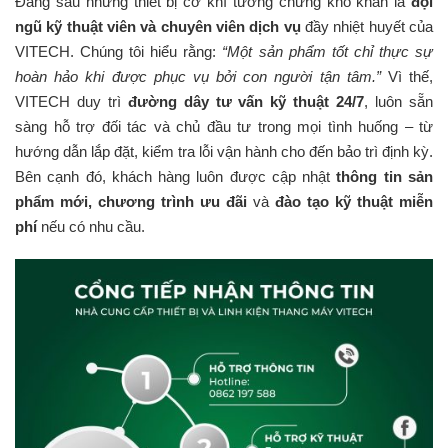
Đằng sau những thiết bị cơ khí tưởng chừng khô khan là
đội
ngũ kỹ thuật viên và chuyên viên dịch vụ
đầy nhiệt huyết của
VITECH. Chúng tôi hiểu rằng:
“Một sản phẩm tốt chỉ thực sự
hoàn hảo khi được phục vụ bởi con người tận tâm.”
Vì thế,
VITECH duy trì
đường dây tư vấn kỹ thuật 24/7
, luôn sẵn
sàng hỗ trợ đối tác và chủ đầu tư trong mọi tình huống – từ
hướng dẫn lắp đặt, kiểm tra lỗi vận hành cho đến bảo trì định kỳ.
Bên cạnh đó, khách hàng luôn được cập nhật
thông tin sản
phẩm mới, chương trình ưu đãi
và
đào tạo kỹ thuật miễn
phí
nếu có nhu cầu.