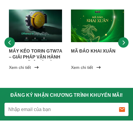
MÁY KÉO TORIN GTW7A
MÃ ĐÁO KHAI XUÂN
– GIẢI PHÁP VẬN HÀNH
MẠNH MẼ, ÊM ÁI VÀ
Xem chi tiết
Xem chi tiết
BỀN BỈ
ĐĂNG KÝ NHẬN CHƯƠNG TRÌNH KHUYẾN MÃI!