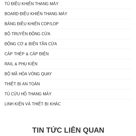
TỦ ĐIỀU KHIỂN THANG MÁY
BOARD ĐIỀU KHIỂN THANG MÁY
BẢNG ĐIỀU KHIỂN COP/LOP
BỘ TRUYỀN ĐỘNG CỬA
ĐỘNG CƠ & BIẾN TẦN CỬA
CÁP THÉP & CÁP ĐIỆN
RAIL & PHỤ KIỆN
BỘ MÃ HÓA VÒNG QUAY
THIẾT BỊ AN TOÀN
TỦ CỨU HỘ THANG MÁY
LINH KIỆN VÀ THIẾT BỊ KHÁC
TIN TỨC LIÊN QUAN